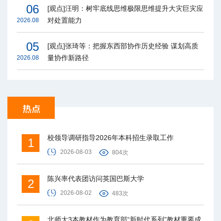
06
[观点]汪明：树牢底线思维极限思维提升大灾巨灾应
对处置能力
2026.08
05
[观点]张琦等：把握东西部协作历史经验 谋划高质
量协作新路径
2026.08
校领导调研指导2026年本科招生录取工作
1
2026-08-03
804次
陈兴率代表团访问英国巴斯大学
2
2026-08-02
483次
北师大3本教材作为教育部“新时代系列”教材重要成