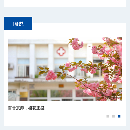
百廿京师，樱花正盛