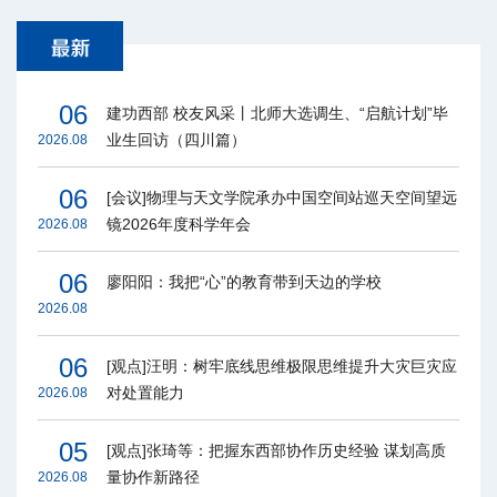
06
建功西部 校友风采丨北师大选调生、“启航计划”毕
业生回访（四川篇）
2026.08
06
[会议]物理与天文学院承办中国空间站巡天空间望远
镜2026年度科学年会
2026.08
06
廖阳阳：我把“心”的教育带到天边的学校
2026.08
06
[观点]汪明：树牢底线思维极限思维提升大灾巨灾应
对处置能力
2026.08
05
[观点]张琦等：把握东西部协作历史经验 谋划高质
量协作新路径
2026.08