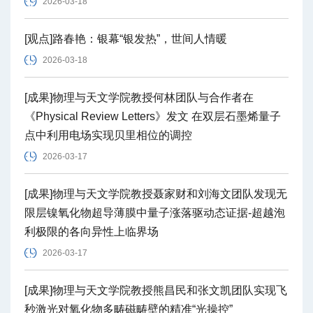
2026-03-18
[观点]路春艳：银幕“银发热”，世间人情暖
2026-03-18
[成果]物理与天文学院教授何林团队与合作者在
《Physical Review Letters》发文 在双层石墨烯量子
点中利用电场实现贝里相位的调控
2026-03-17
[成果]物理与天文学院教授聂家财和刘海文团队发现无
限层镍氧化物超导薄膜中量子涨落驱动态证据-超越泡
利极限的各向异性上临界场
2026-03-17
[成果]物理与天文学院教授熊昌民和张文凯团队实现飞
秒激光对氧化物多畴磁畴壁的精准“光操控”