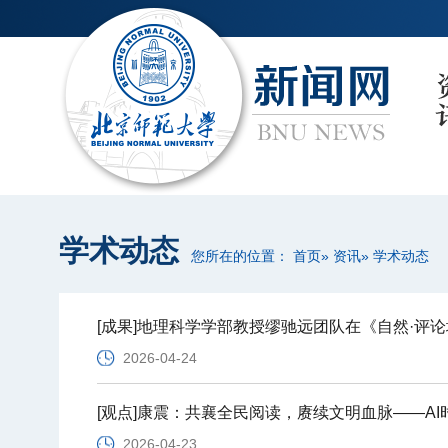
学术动态
您所在的位置：
首页
»
资讯
» 学术动态
[成果]地理科学学部教授缪驰远团队在《自然·评论
2026-04-24
[观点]康震：共襄全民阅读，赓续文明血脉——A
2026-04-23