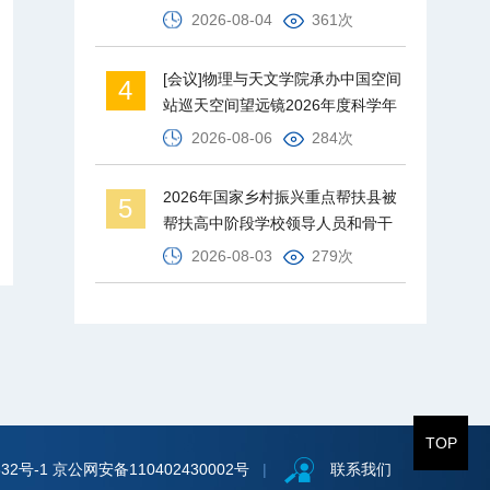
2026-08-04
361次
[会议]物理与天文学院承办中国空间
4
站巡天空间望远镜2026年度科学年
会
2026-08-06
284次
2026年国家乡村振兴重点帮扶县被
5
帮扶高中阶段学校领导人员和骨干
教师培训班在北京师范大学举办
2026-08-03
279次
TOP
32号-1
京公网安备110402430002号
|
联系我们