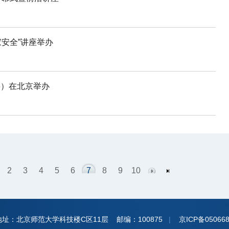
家安全”讲座举办
26）在北京举办
2
3
4
5
6
7
8
9
10
地址：北京师范大学科技楼C区11层 邮编：100875
|
京ICP备050668