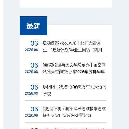
06
建功西部 校友风采丨北师大选调
生、“启航计划”毕业生回访（四川
2026.08
篇）
06
[会议]物理与天文学院承办中国空间
站巡天空间望远镜2026年度科学年
2026.08
会
06
廖阳阳：我把“心”的教育带到天边的
学校
2026.08
06
[观点]汪明：树牢底线思维极限思维
提升大灾巨灾应对处置能力
2026.08