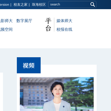
ersion
|
校友之家
|
珠海校区
光影师大
数字展厅
媒体师大
视频空间
校报在线