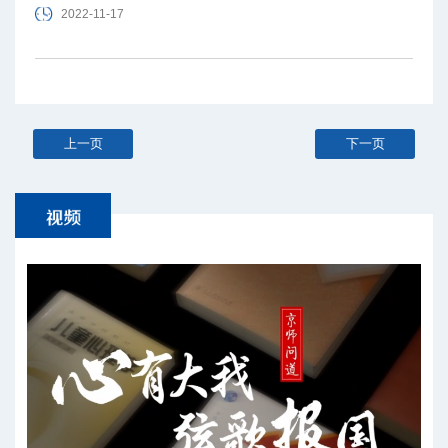
系硕士学位，留校任教。著有《先秦社会形态研究》《夏商西
2022-11-17
周史丛考》《上博简〈诗论〉研究》等。
上一页
下一页