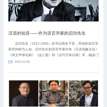
汉语的知音——作为语言学家的启功先生
启功先生（1912-2005）的书法闻名于世，而他的语言学
研究则鲜为人知。启功先生的语言学著作有《汉语现象论丛》
《诗文声律论稿》《说八股》和《古代字体论稿》等，融多门
学术，立一家之言。他的语言学，是在渊源深厚的中华民族文
2023-01-09
化的土壤中成长起来的。民族文化还滋养了他另外两方面的成
就：字画碑帖等文物的考据和鉴定，以及古代文献、典章制度
研究。从根基上看，是书画艺术、文物考据、文献学方面的涵
养，造就了他极具特色的、中国化的语言文字学。