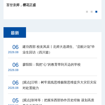
师大秋韵
06
建功西部 校友风采丨北师大选调生、“启航计划”毕
业生回访（四川篇）
2026.08
06
廖阳阳：我把“心”的教育带到天边的学校
2026.08
06
[观点]汪明：树牢底线思维极限思维提升大灾巨灾应
对处置能力
2026.08
05
[观点]张琦等：把握东西部协作历史经验 谋划高质