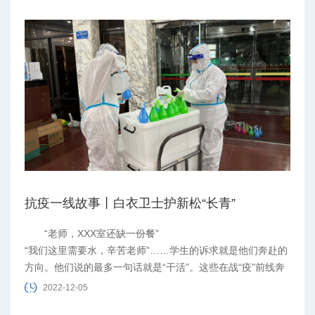
抗疫一线故事丨白衣卫士护新松“长青”
“老师，XXX室还缺一份餐”
“我们这里需要水，辛苦老师”……学生的诉求就是他们奔赴的
方向。他们说的最多一句话就是“干活”。这些在战“疫”前线奔
忙的白衣卫士，是校园防疫工作人员的缩影。在新松公寓楼
2022-12-05
里，有这样一群昼夜不停坚守在防疫一线的“白衣卫士”，是他