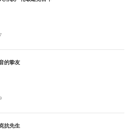
7
音的挚友
9
克抗先生