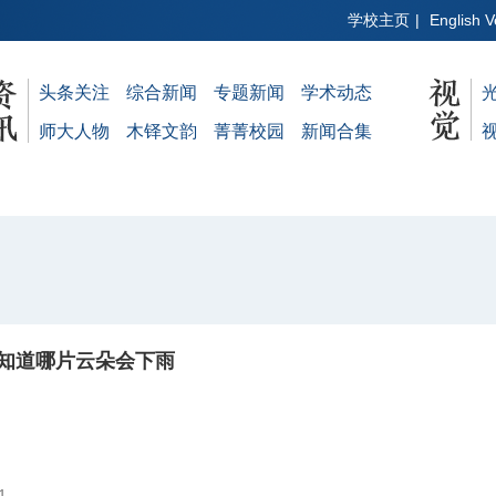
学校主页
|
English V
头条关注
综合新闻
专题新闻
学术动态
师大人物
木铎文韵
菁菁校园
新闻合集
知道哪片云朵会下雨
1