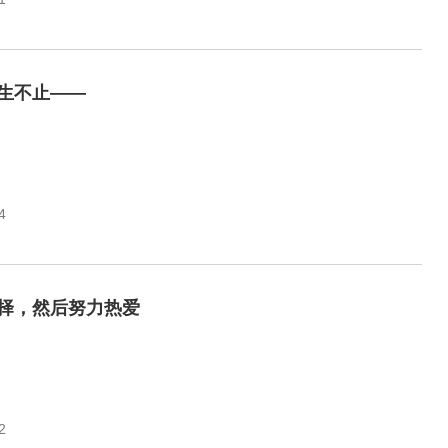
生不止——
4
择，然后努力热爱
2