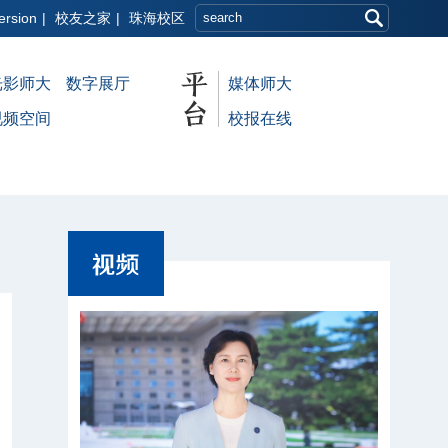
ersion
|
校友之家
|
珠海校区
光影师大
数字展厅
媒体师大
视频空间
校报在线