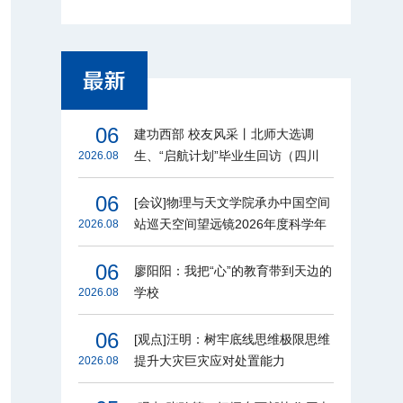
06
建功西部 校友风采丨北师大选调
生、“启航计划”毕业生回访（四川
2026.08
篇）
06
[会议]物理与天文学院承办中国空间
站巡天空间望远镜2026年度科学年
2026.08
会
06
廖阳阳：我把“心”的教育带到天边的
学校
2026.08
06
[观点]汪明：树牢底线思维极限思维
提升大灾巨灾应对处置能力
2026.08