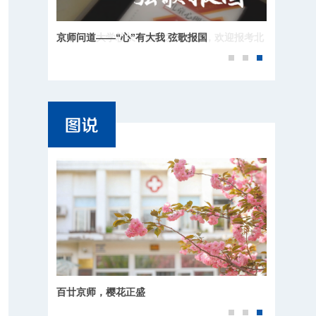
京师问道——“心”有大我 弦歌报国
百廿京师，樱花正盛