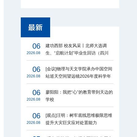
06
建功西部 校友风采丨北师大选调
生、“启航计划”毕业生回访（四川
2026.08
篇）
06
[会议]物理与天文学院承办中国空间
站巡天空间望远镜2026年度科学年
2026.08
会
06
廖阳阳：我把“心”的教育带到天边的
学校
2026.08
06
[观点]汪明：树牢底线思维极限思维
提升大灾巨灾应对处置能力
2026.08