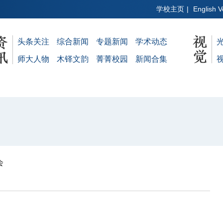
学校主页
|
English V
头条关注
综合新闻
专题新闻
学术动态
师大人物
木铎文韵
菁菁校园
新闻合集
会