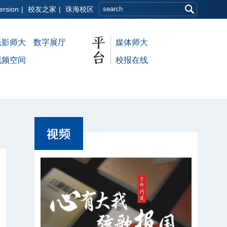
ersion
|
校友之家
|
珠海校区
光影师大
数字展厅
媒体师大
视频空间
校报在线