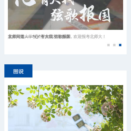
北京师范大学校长于吉红发出邀请，欢迎报考北师大！
京师问道——“心”有大我 弦歌报国