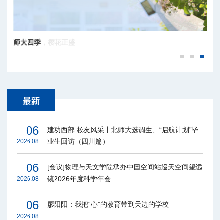
师大四季
百廿京师，樱花正盛
06
建功西部 校友风采丨北师大选调生、“启航计划”毕
业生回访（四川篇）
2026.08
06
[会议]物理与天文学院承办中国空间站巡天空间望远
镜2026年度科学年会
2026.08
06
廖阳阳：我把“心”的教育带到天边的学校
2026.08