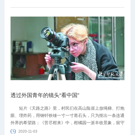
透过外国青年的镜头“看中国”
短片《天路之路》里，村民们在高山险崖上放绳梯、打炮
眼、埋炸药，用钢钎铁锤一寸一寸凿石头，只为抠出一条连通
外界的希望路；《苦尽柑来》中，柑橘园一派丰收景象，留守
老人吃着自家种的柑橘，笑在嘴边，甜在心头；《秀山迢递》
2020-11-03