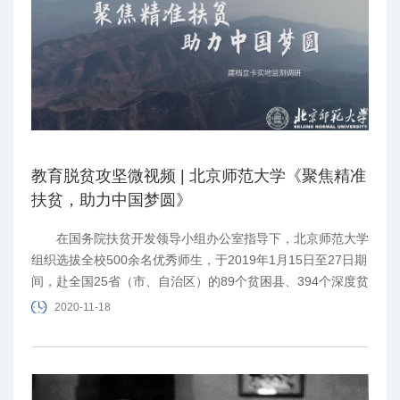
教育脱贫攻坚微视频 | 北京师范大学《聚焦精准
扶贫，助力中国梦圆》
在国务院扶贫开发领导小组办公室指导下，北京师范大学
组织选拔全校500余名优秀师生，于2019年1月15日至27日期
间，赴全国25省（市、自治区）的89个贫困县、394个深度贫
困村开展建档立卡实地监测调研，本次活动共完成3.5万户贫
2020-11-18
困户建档立卡数据采集，同时也是一场师大师生走进贫困地
区、了解精准扶贫、亲历农村沧桑巨变、感受基层真情温暖的
生动国情教育。