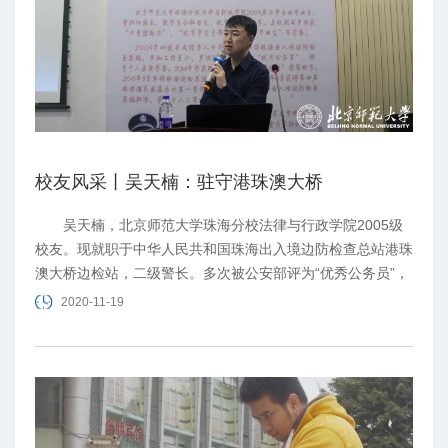
校友风采丨吴天楠：驻守港珠澳大桥
吴天楠，北京师范大学珠海分校法律与行政学院2005级
校友。现就职于中华人民共和国珠海出入境边防检查总站港珠
澳大桥边检站，二级警长。多次被公安部评为“优秀公务员”，
多次授予个人嘉奖荣誉。
2020-11-19