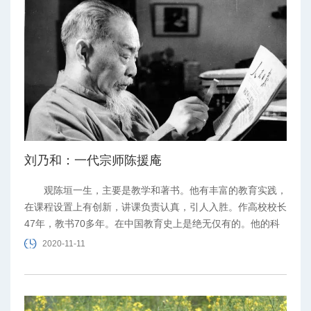
刘乃和：一代宗师陈援庵
观陈垣一生，主要是教学和著书。他有丰富的教育实践，
在课程设置上有创新，讲课负责认真，引人入胜。作高校校长
47年，教书70多年。在中国教育史上是绝无仅有的。他的科
研在史学领域中范围校广，专著20多种，论文百余篇。文风
2020-11-11
朴实，考证严谨，承上启下，开一代之风气。