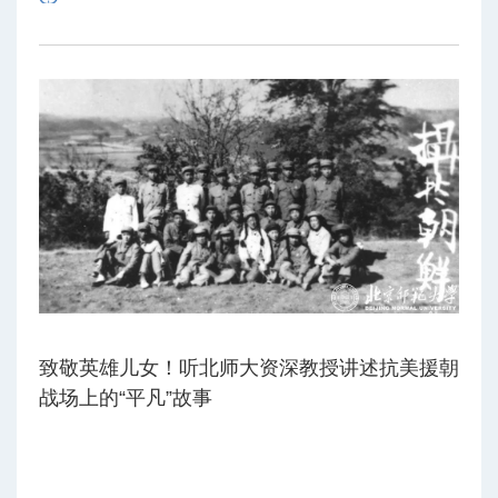
致敬英雄儿女！听北师大资深教授讲述抗美援朝
战场上的“平凡”故事