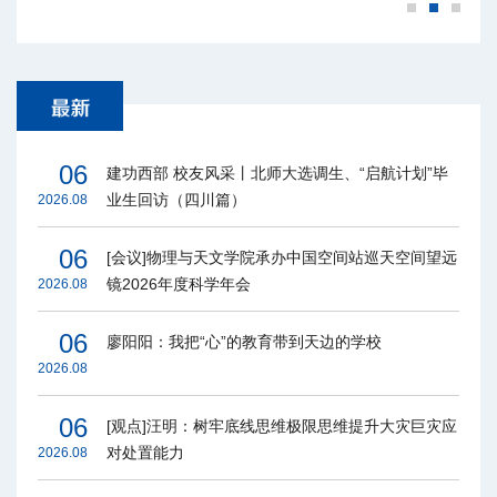
06
建功西部 校友风采丨北师大选调生、“启航计划”毕
业生回访（四川篇）
2026.08
06
[会议]物理与天文学院承办中国空间站巡天空间望远
镜2026年度科学年会
2026.08
06
廖阳阳：我把“心”的教育带到天边的学校
2026.08
06
[观点]汪明：树牢底线思维极限思维提升大灾巨灾应
对处置能力
2026.08