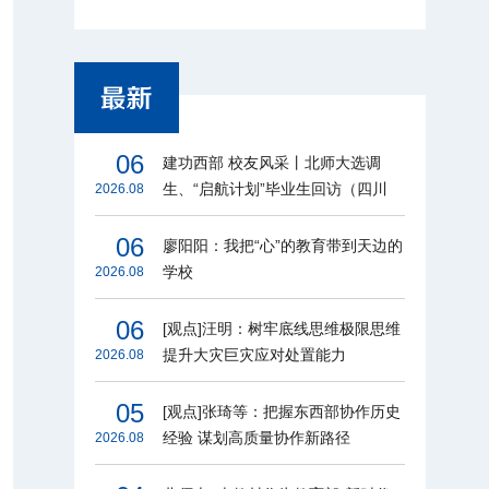
06
建功西部 校友风采丨北师大选调
生、“启航计划”毕业生回访（四川
2026.08
篇）
06
廖阳阳：我把“心”的教育带到天边的
学校
2026.08
06
[观点]汪明：树牢底线思维极限思维
提升大灾巨灾应对处置能力
2026.08
05
[观点]张琦等：把握东西部协作历史
经验 谋划高质量协作新路径
2026.08