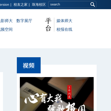
ersion
|
校友之家
|
珠海校区
光影师大
数字展厅
媒体师大
视频空间
校报在线