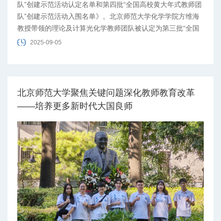
队”创建示范活动认定名单和第四批“全国高校黄大年式教师团
队”创建示范活动入围名单》。北京师范大学化学学院方维海
教授带领的理论及计算光化学教师团队被认定为第三批“全国
高校黄大年式教师团队”。心理学部陈英和教授带领的发展心
2025-09-05
理学教师团队入围第四批“全国高校黄大年式教师团队”创建示
范活动，成为我校第四支入围“全国高校黄大年式教师团队”创
建示范活动的队伍。
北京师范大学聚焦关键问题深化教师教育改革
——培养更多新时代大国良师