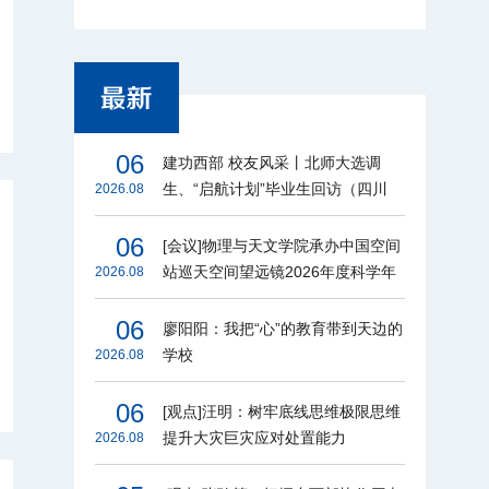
06
建功西部 校友风采丨北师大选调
生、“启航计划”毕业生回访（四川
2026.08
篇）
06
[会议]物理与天文学院承办中国空间
站巡天空间望远镜2026年度科学年
2026.08
会
06
廖阳阳：我把“心”的教育带到天边的
学校
2026.08
06
[观点]汪明：树牢底线思维极限思维
提升大灾巨灾应对处置能力
2026.08