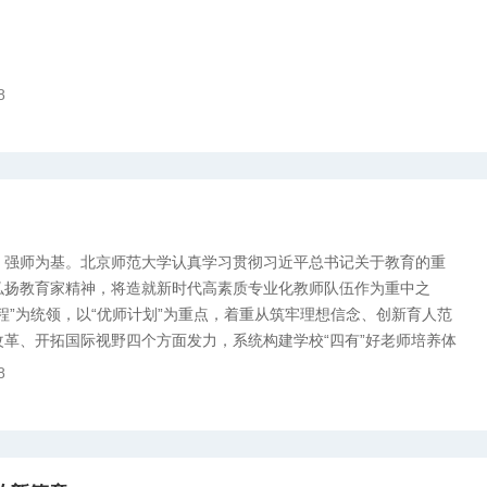
8
，强师为基。北京师范大学认真学习贯彻习近平总书记关于教育的重
弘扬教育家精神，将造就新时代高素质专业化教师队伍作为重中之
程”为统领，以“优师计划”为重点，着重从筑牢理想信念、创新育人范
改革、开拓国际视野四个方面发力，系统构建学校“四有”好老师培养体
就新时代高水平教师队伍贡献力量。
8