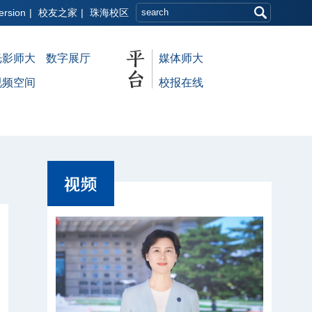
ersion
|
校友之家
|
珠海校区
光影师大
数字展厅
媒体师大
视频空间
校报在线