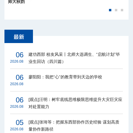
师大秋韵
06
建功西部 校友风采丨北师大选调生、“启航计划”毕
业生回访（四川篇）
2026.08
06
廖阳阳：我把“心”的教育带到天边的学校
2026.08
06
[观点]汪明：树牢底线思维极限思维提升大灾巨灾应
对处置能力
2026.08
05
[观点]张琦等：把握东西部协作历史经验 谋划高质
量协作新路径
2026.08