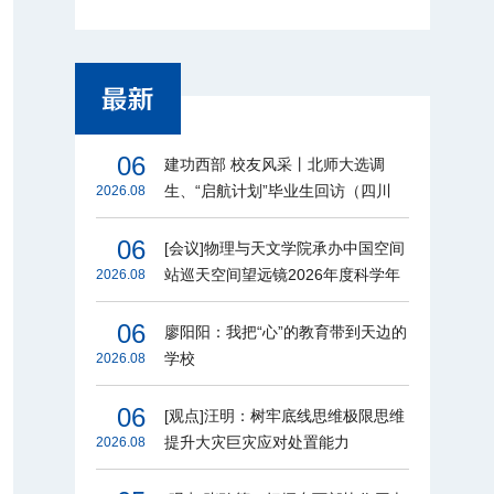
06
建功西部 校友风采丨北师大选调
生、“启航计划”毕业生回访（四川
2026.08
篇）
06
[会议]物理与天文学院承办中国空间
站巡天空间望远镜2026年度科学年
2026.08
会
06
廖阳阳：我把“心”的教育带到天边的
学校
2026.08
06
[观点]汪明：树牢底线思维极限思维
提升大灾巨灾应对处置能力
2026.08