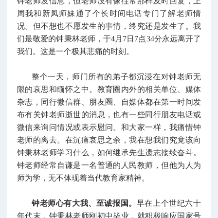
钟老师发信息，但老师没有像往常那样及时回复，上
周我和新凤师妹通了个长时间电话专门了解老师情
况。但不想也不愿发生的事情，终究还是发生了。我
们最敬爱的钟秉林老师，于4月7日7点34分永远离开了
我们。这是一个极其悲痛的时刻。
整个一天，师门所有的弟子都沉浸在对钟老师无
限的哀思和缅怀之中。教育圈内外的相关单位、媒体
杂志，同行微信群、朋友圈、自媒体都在第一时间发
布有关钟老师逝世的消息，也有一些同行朋友电话或
微信来询问情况或表示慰问。和大家一样，我痛惜钟
老师的离去。在沉痛哀思之余，我在想我们究竟该向
钟秉林老师学习什么，如何继承先生遗志接续奋斗。
钟老师经常自谦是一名普通的人民教师，但他为人为
师为学，无不体现着当代教育家精神。
钟老师心有大我、至诚报国。
早在上个世纪六十
年代末，钟秉林老师刚初中毕业，就积极响应国家号