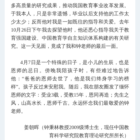
多高质量的研究成果，推动我国教育事业改革发展。
于我本人，只是非常遗憾，毕业以后支持他的工作太
少太少；反而他对我是一如既往的指导和关爱。去年
10月26日下午我去探望他时，他还悉心指导我关于教
育强国建设、中国教育学自主知识体系构建的有关研
究。这一天见面，竟成了我和钟老师的最后一面。
4月7日是一个特殊的日子，是小儿的生辰，也是
恩师的忌日。傍晚我陪孩子时，有些难过地告诉
他：“爸爸的恩师去世了，他是我们终身学习的榜
样”。孩子反过来安慰我。随后，我在朋友圈发了缅怀
恩师的文字：受业3载，受教15年，恩同再造；先生之
风，山高水长，恩师千古。永远怀念我们最敬爱的钟
老师。
姜朝晖（钟秉林教授2009级博士生，现任中国教
育科学研究院教育理论研究所所长
）