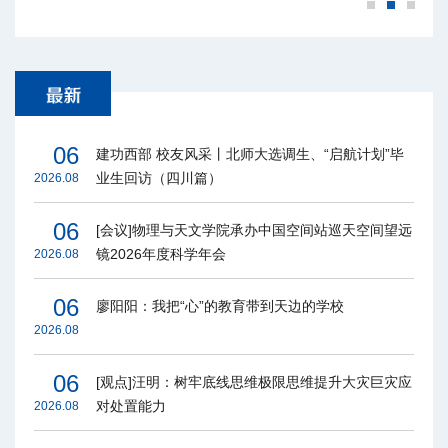
06
建功西部 校友风采丨北师大选调生、“启航计划”毕
业生回访（四川篇）
2026.08
06
[会议]物理与天文学院承办中国空间站巡天空间望远
镜2026年度科学年会
2026.08
06
廖阳阳：我把“心”的教育带到天边的学校
2026.08
06
[观点]汪明：树牢底线思维极限思维提升大灾巨灾应
对处置能力
2026.08