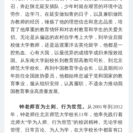
召，奔赴陕北延安插队，少年时就在艰苦的环境中边
劳作、边学习。在延安做知青的日子，以及兼职做民
办教师的经历，锤炼了他的理想信念和意志品质，培
育了他厚重的教育情怀和对农村教育和学生的关爱关
切。无论是从偏远的农村自学考上大学，到毕业后留
校做大学教师，还是远渡重洋去英伦留学，他都是一
腔热血、心有大我，以最优异的成绩学成归来报效祖
国。从东南大学副校长到教育部高教司司长、到北京
师范大学校长、再到中国教育学会会长，以及期间10
年担任全国政协委员，他都始终忠诚于党和国家的教
育事业，服从组织安排，认真履职，不遗余力推动我
国教育事业高质量发展。
钟老师言为士则、行为世范。
从2001年到2012
年，钟老师任北京师范大学校长11年，他率先践行着
北师大“学为人师、行为世范”的校训精神。无论学校
管理、日常言论、为人为学，在大学校长中都富有口