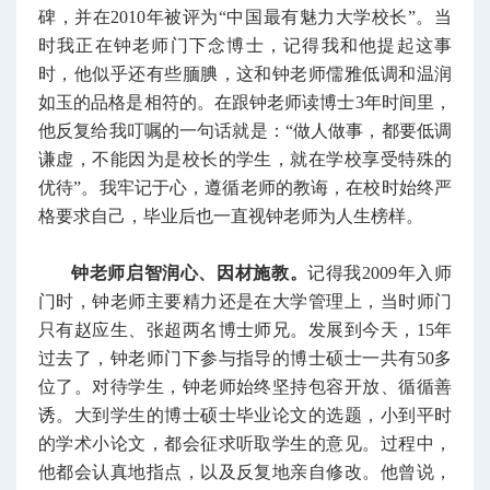
碑，并在2010年被评为“中国最有魅力大学校长”。当
时我正在钟老师门下念博士，记得我和他提起这事
时，他似乎还有些腼腆，这和钟老师儒雅低调和温润
如玉的品格是相符的。在跟钟老师读博士3年时间里，
他反复给我叮嘱的一句话就是：“做人做事，都要低调
谦虚，不能因为是校长的学生，就在学校享受特殊的
优待”。我牢记于心，遵循老师的教诲，在校时始终严
格要求自己，毕业后也一直视钟老师为人生榜样。
钟老师启智润心、因材施教。
记得我2009年入师
门时，钟老师主要精力还是在大学管理上，当时师门
只有赵应生、张超两名博士师兄。发展到今天，15年
过去了，钟老师门下参与指导的博士硕士一共有50多
位了。对待学生，钟老师始终坚持包容开放、循循善
诱。大到学生的博士硕士毕业论文的选题，小到平时
的学术小论文，都会征求听取学生的意见。过程中，
他都会认真地指点，以及反复地亲自修改。他曾说，