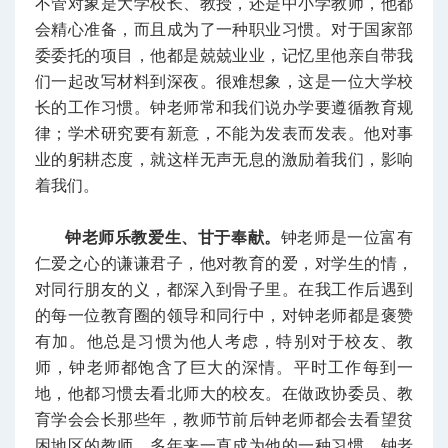
不管对象是大学校长、教授，还是中小学教师，他都
会精心准备，而且成为了一种职业习惯。对于国家部
委委托的项目，他都是兢兢业业，记忆里他亲自带我
们一起改写材料到深夜。很难想象，这是一位大学校
长的工作习惯。钟老师常和我们说办学要遵循教育规
律；学术研究要有新意，不能为发表而发表。他对事
业的躬耕态度，就这样无声无息的激励着我们，影响
着我们。
钟老师乐教爱生、甘于奉献。
钟老师是一位富有
仁爱之心的谦谦君子，他对教育的爱，对学生的情，
对同行朋友的义，都深入到骨子里。在我工作后遇到
的每一位教育圈的领导和同行中，对钟老师都是褒赞
有加。他总是习惯为他人考虑，特别对于校友、教
师，钟老师都饱含了巨大的深情。平时工作每到一
地，他都习惯去看北师大的校友。在做政协委员、教
育学会会长那些年，教师节前后钟老师都会去看望贫
困地区的教师，多年来一直成为他的一种习惯。钟老