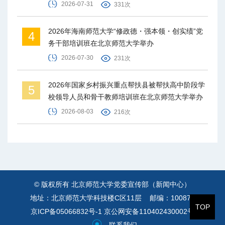
2026-07-31
331次
2026年海南师范大学“修政德・强本领・创实绩”党
4
务干部培训班在北京师范大学举办
2026-07-30
231次
2026年国家乡村振兴重点帮扶县被帮扶高中阶段学
5
校领导人员和骨干教师培训班在北京师范大学举办
2026-08-03
216次
© 版权所有 北京师范大学党委宣传部（新闻中心）
地址：北京师范大学科技楼C区11层 邮编：100875
TOP
京ICP备05066832号-1
京公网安备110402430002号
联系我们