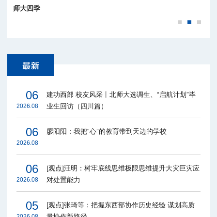
师大四季
06
建功西部 校友风采丨北师大选调生、“启航计划”毕
业生回访（四川篇）
2026.08
06
廖阳阳：我把“心”的教育带到天边的学校
2026.08
06
[观点]汪明：树牢底线思维极限思维提升大灾巨灾应
对处置能力
2026.08
05
[观点]张琦等：把握东西部协作历史经验 谋划高质
量协作新路径
2026.08