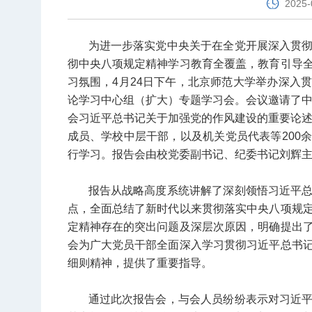
2025-
为进一步落实党中央关于在全党开展深入贯
彻中央八项规定精神学习教育全覆盖，教育
引导
习氛围，4月24日下午，北京师范大学举办深入
论学习中心组（扩大）专题学习会。会议邀请了中
会习近平总书记关于加强党的作风建设的重要论述
成员、学校中层干部，以及机关党员代表等200
行学习。报告会由校党委副书记、纪委书记刘辉
报告从战略高度系统讲解了深刻领悟习近平
点，全面总结了新时代以来贯彻落实中央八项规
定精神存在的突出问题及深层次原因，明确提出
会为广大党员干部全面深入学习贯彻习近平总书
细则精神，提供了重要指导。
通过此次报告会，与会人员纷纷表示对习近