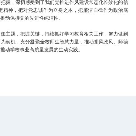
与把握，深切感受到了我们党推进作风建设常态化长效化的信
定精神，把对党忠诚作为立身之本，把廉洁自律作为政治底
效推动保持党的先进性纯洁性。
聚焦主题，把握关键，持续抓好学习教育相关工作，努力做到
育为契机，充分凝聚全校师生智慧力量，推动党风政风、师德
为推动学校事业高质量发展的生动实践。