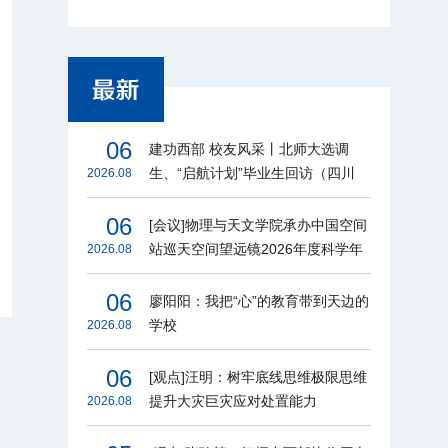
06
建功西部 校友风采丨北师大选调
生、“启航计划”毕业生回访（四川
2026.08
篇）
06
[会议]物理与天文学院承办中国空间
站巡天空间望远镜2026年度科学年
2026.08
会
06
廖阳阳：我把“心”的教育带到天边的
学校
2026.08
06
[观点]汪明：树牢底线思维极限思维
提升大灾巨灾应对处置能力
2026.08