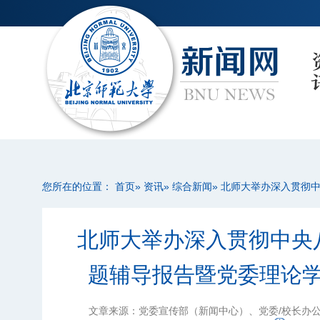
您所在的位置：
首页
»
资讯
»
综合新闻
» 北师大举办深入贯彻
北师大举办深入贯彻中央
题辅导报告暨党委理论
文章来源：党委宣传部（新闻中心）、党委/校长办