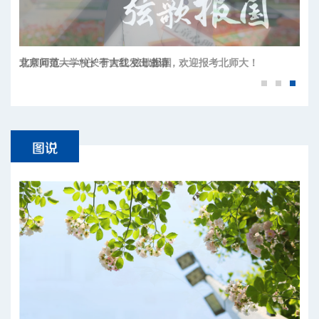
北京师范大学校长于吉红发出邀请，欢迎报考北师大！
京师问道——“心”有大我 弦歌报国