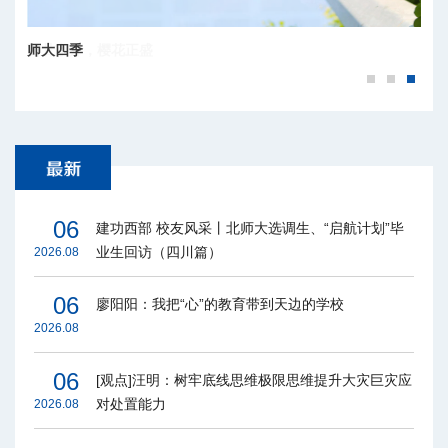
师大四季
百廿京师，樱花正盛
06
建功西部 校友风采丨北师大选调生、“启航计划”毕
业生回访（四川篇）
2026.08
06
廖阳阳：我把“心”的教育带到天边的学校
2026.08
06
[观点]汪明：树牢底线思维极限思维提升大灾巨灾应
对处置能力
2026.08