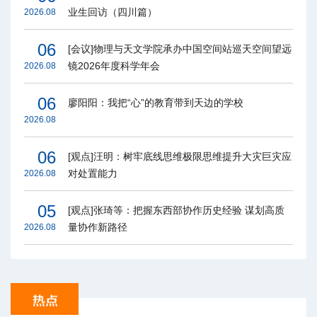
业生回访（四川篇）
2026.08
06
[会议]物理与天文学院承办中国空间站巡天空间望远
镜2026年度科学年会
2026.08
06
廖阳阳：我把“心”的教育带到天边的学校
2026.08
06
[观点]汪明：树牢底线思维极限思维提升大灾巨灾应
对处置能力
2026.08
05
[观点]张琦等：把握东西部协作历史经验 谋划高质
量协作新路径
2026.08