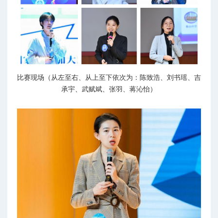
比赛现场（从左至右、从上至下依次为：陈致浩、刘书瑶、吉
承宇、
武赋斌、
张羽、蒋沁怡）