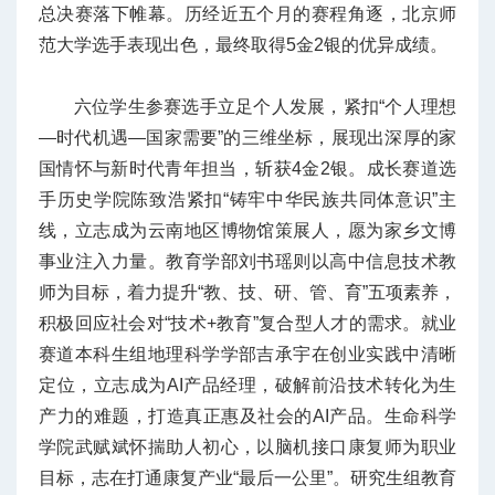
总决赛落下帷幕。历经近五个月的赛程角逐，北京师
范大学选手表现出色，最终取得5金2银的优异成绩。
六位学生参赛选手立足个人发展，紧扣“个人理想
—时代机遇—国家需要”的三维坐标，展现出深厚的家
国情怀与新时代青年担当，斩获4金2银。成长赛道选
手历史学院陈致浩紧扣“铸牢中华民族共同体意识”主
线，立志成为云南地区博物馆策展人，愿为家乡文博
事业注入力量。教育学部刘书瑶则以高中信息技术教
师为目标，着力提升“教、技、研、管、育”五项素养，
积极回应社会对“技术+教育”复合型人才的需求。就业
赛道本科生组地理科学学部吉承宇在创业实践中清晰
定位，立志成为AI产品经理，破解前沿技术转化为生
产力的难题，打造真正惠及社会的AI产品。生命科学
学院武赋斌怀揣助人初心，以脑机接口康复师为职业
目标，志在打通康复产业“最后一公里”。研究生组教育