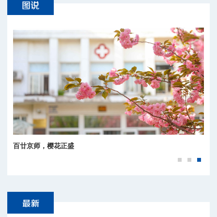
百廿京师，樱花正盛