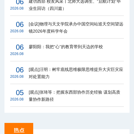
06
建功西部 校友风采丨北师大选调生、“启航计划”毕
业生回访（四川篇）
2026.08
06
[会议]物理与天文学院承办中国空间站巡天空间望远
镜2026年度科学年会
2026.08
06
廖阳阳：我把“心”的教育带到天边的学校
2026.08
06
[观点]汪明：树牢底线思维极限思维提升大灾巨灾应
对处置能力
2026.08
05
[观点]张琦等：把握东西部协作历史经验 谋划高质
量协作新路径
2026.08