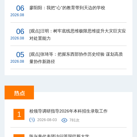
06
廖阳阳：我把“心”的教育带到天边的学校
2026.08
06
[观点]汪明：树牢底线思维极限思维提升大灾巨灾应
对处置能力
2026.08
05
[观点]张琦等：把握东西部协作历史经验 谋划高质
量协作新路径
2026.08
校领导调研指导2026年本科招生录取工作
1
2026-08-03
781次
陈兴率代表团访问英国巴斯大学