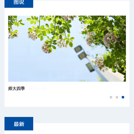
百廿京师，樱花正盛