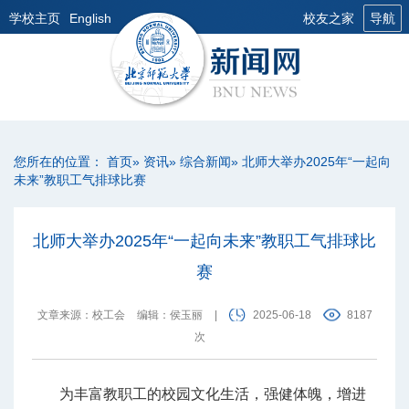
学校主页
English
校友之家
导航
您所在的位置：
首页
»
资讯
»
综合新闻
» 北师大举办2025年“一起向
未来”教职工气排球比赛
北师大举办2025年“一起向未来”教职工气排球比
赛
文章来源：校工会
编辑：侯玉丽
|
2025-06-18
8187
次
为丰富教职工的校园文化生活，强健体魄，增进