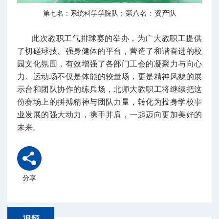
第八名：资产队
第七名：系统科学学院队；
此次教职工气排球赛的举办，为广大教职工提供
了切磋球技、强身健体的平台，营造了和谐奋进的校
园文化氛围，有效增强了各部门工会的凝聚力与向心
力。运动场不仅是体能的较量场，更是精神风貌的展
示台和团队协作的练兵场，北师大教职工将继续把这
份赛场上的拼搏精神与团队力量，转化为投身学校事
业发展的强大动力，携手并肩，一起迈向更加美好的
未来。
分享