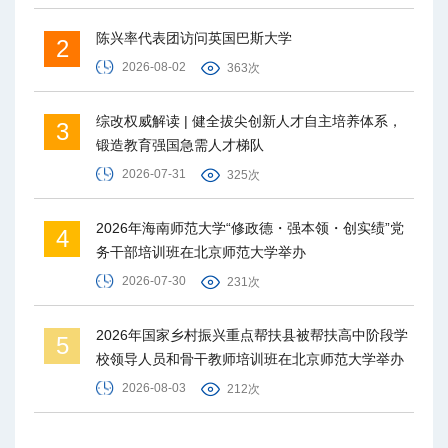
陈兴率代表团访问英国巴斯大学
2
2026-08-02
363次
综改权威解读 | 健全拔尖创新人才自主培养体系，
3
锻造教育强国急需人才梯队
2026-07-31
325次
2026年海南师范大学“修政德・强本领・创实绩”党
4
务干部培训班在北京师范大学举办
2026-07-30
231次
2026年国家乡村振兴重点帮扶县被帮扶高中阶段学
5
校领导人员和骨干教师培训班在北京师范大学举办
2026-08-03
212次