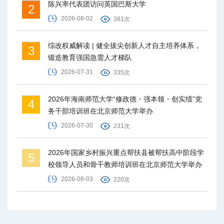
陈兴率代表团访问英国巴斯大学
2
2026-08-02
381次
综改权威解读 | 健全拔尖创新人才自主培养体系，
3
锻造教育强国急需人才梯队
2026-07-31
335次
2026年海南师范大学“修政德・强本领・创实绩”党
4
务干部培训班在北京师范大学举办
2026-07-30
231次
2026年国家乡村振兴重点帮扶县被帮扶高中阶段学
5
校领导人员和骨干教师培训班在北京师范大学举办
2026-08-03
220次