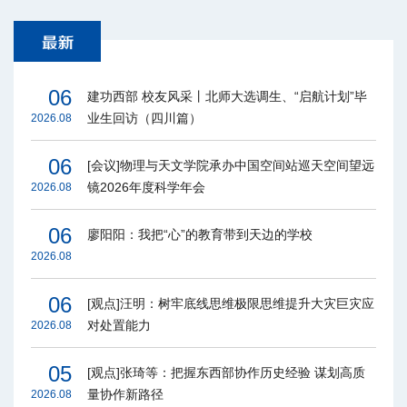
06
建功西部 校友风采丨北师大选调生、“启航计划”毕
业生回访（四川篇）
2026.08
06
[会议]物理与天文学院承办中国空间站巡天空间望远
镜2026年度科学年会
2026.08
06
廖阳阳：我把“心”的教育带到天边的学校
2026.08
06
[观点]汪明：树牢底线思维极限思维提升大灾巨灾应
对处置能力
2026.08
05
[观点]张琦等：把握东西部协作历史经验 谋划高质
量协作新路径
2026.08