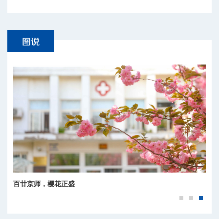
百廿京师，樱花正盛