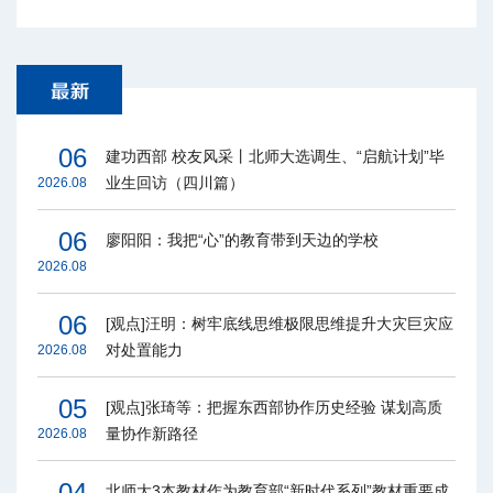
06
建功西部 校友风采丨北师大选调生、“启航计划”毕
业生回访（四川篇）
2026.08
06
廖阳阳：我把“心”的教育带到天边的学校
2026.08
06
[观点]汪明：树牢底线思维极限思维提升大灾巨灾应
对处置能力
2026.08
05
[观点]张琦等：把握东西部协作历史经验 谋划高质
量协作新路径
2026.08
04
北师大3本教材作为教育部“新时代系列”教材重要成