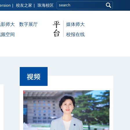
ersion
|
校友之家
|
珠海校区
光影师大
数字展厅
媒体师大
视频空间
校报在线