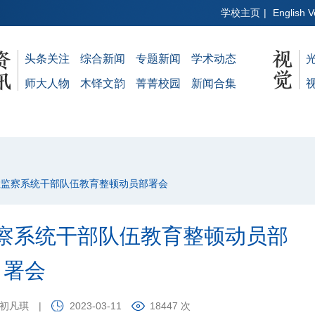
学校主页
|
English V
头条关注
综合新闻
专题新闻
学术动态
师大人物
木铎文韵
菁菁校园
新闻合集
检监察系统干部队伍教育整顿动员部署会
察系统干部队伍教育整顿动员部
署会
：初凡琪
|
2023-03-11
18447 次