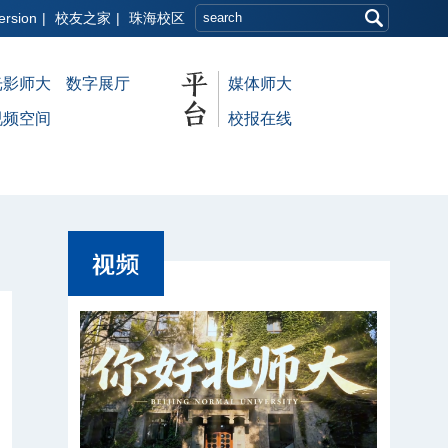
ersion
|
校友之家
|
珠海校区
光影师大
数字展厅
媒体师大
视频空间
校报在线