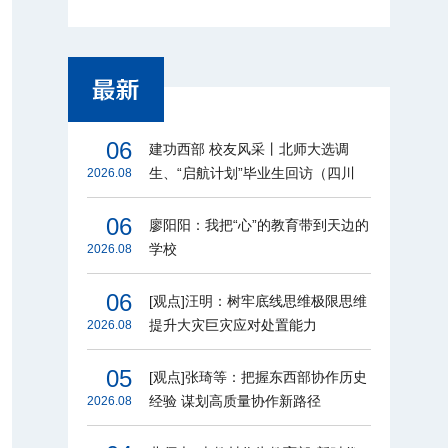
06
建功西部 校友风采丨北师大选调
生、“启航计划”毕业生回访（四川
2026.08
篇）
06
廖阳阳：我把“心”的教育带到天边的
学校
2026.08
06
[观点]汪明：树牢底线思维极限思维
提升大灾巨灾应对处置能力
2026.08
05
[观点]张琦等：把握东西部协作历史
经验 谋划高质量协作新路径
2026.08