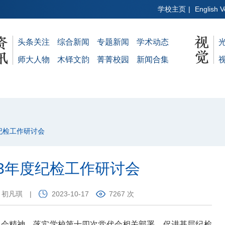
学校主页
|
English V
头条关注
综合新闻
专题新闻
学术动态
师大人物
木铎文韵
菁菁校园
新闻合集
度纪检工作研讨会
23年度纪检工作研讨会
：初凡琪
|
2023-10-17
7267 次
全会精神，落实学校第十四次党代会相关部署，促进基层纪检