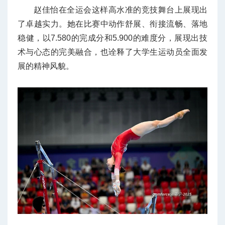
赵佳怡在全运会这样高水准的竞技舞台上展现出
了卓越实力。她在比赛中动作舒展、衔接流畅、落地
稳健，以7.580的完成分和5.900的难度分，展现出技
术与心态的完美融合，也诠释了大学生运动员全面发
展的精神风貌。