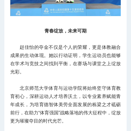
青春绽放，未来可期
赵佳怡的夺金不仅是个人的荣耀，更是体教融合
成果的生动体现。她以行动证明，学生运动员也能够
在学术与竞技之间找到平衡，在赛场与课堂之上绽放
光彩。
北京师范大学体育与运动学院将始终坚守体育教
育初心，深耕运动人才培养沃土，以专业素养赋能青
年成长，为培育德智体美劳全面发展的栋梁之才砥砺
前行，在助力“体育强国”战略落地的伟大征程中，绽放
更为璀璨夺目的时代光芒。