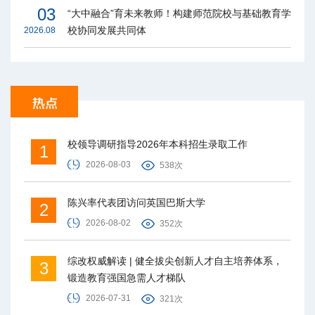
03
“大中融合”育未来教师！构建师范院校与基础教育学
校协同发展共同体
2026.08
校领导调研指导2026年本科招生录取工作
1
2026-08-03
538次
陈兴率代表团访问英国巴斯大学
2
2026-08-02
352次
综改权威解读 | 健全拔尖创新人才自主培养体系，
3
锻造教育强国急需人才梯队
2026-07-31
321次