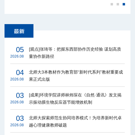
05
[观点]张琦等：把握东西部协作历史经验 谋划高质
量协作新路径
2026.08
04
北师大3本教材作为教育部“新时代系列”教材重要成
果正式出版
2026.08
03
[成果]环境学院讲师林炜琛在《自然·通讯》发文揭
示振动膜生物反应器节能增效机制
2026.08
03
北师大探索师范生协同培养模式！为培养新时代卓
越心理健康教师破题
2026.08