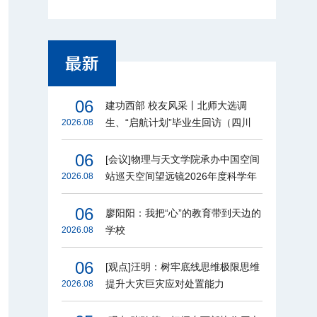
06
建功西部 校友风采丨北师大选调
生、“启航计划”毕业生回访（四川
2026.08
篇）
06
[会议]物理与天文学院承办中国空间
站巡天空间望远镜2026年度科学年
2026.08
会
06
廖阳阳：我把“心”的教育带到天边的
学校
2026.08
06
[观点]汪明：树牢底线思维极限思维
提升大灾巨灾应对处置能力
2026.08