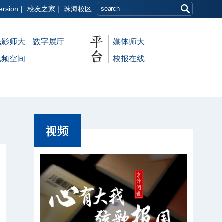
ersion
|
校友之家
|
珠海校区
光影师大
数字展厅
媒体师大
视频空间
校报在线