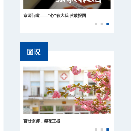
京师问道——“心”有大我 弦歌报国
百廿京师，樱花正盛