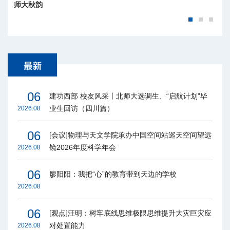
师大秋韵
师大四季
06
建功西部 校友风采丨北师大选调生、“启航计划”毕
业生回访（四川篇）
2026.08
06
[会议]物理与天文学院承办中国空间站巡天空间望远
镜2026年度科学年会
2026.08
06
廖阳阳：我把“心”的教育带到天边的学校
2026.08
06
[观点]汪明：树牢底线思维极限思维提升大灾巨灾应
对处置能力
2026.08