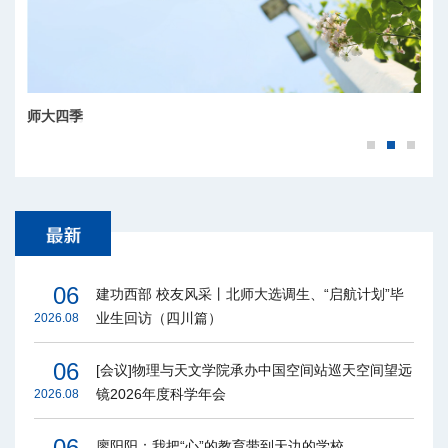
师大秋韵
师大四季
06
建功西部 校友风采丨北师大选调生、“启航计划”毕
业生回访（四川篇）
2026.08
06
[会议]物理与天文学院承办中国空间站巡天空间望远
镜2026年度科学年会
2026.08
06
廖阳阳：我把“心”的教育带到天边的学校