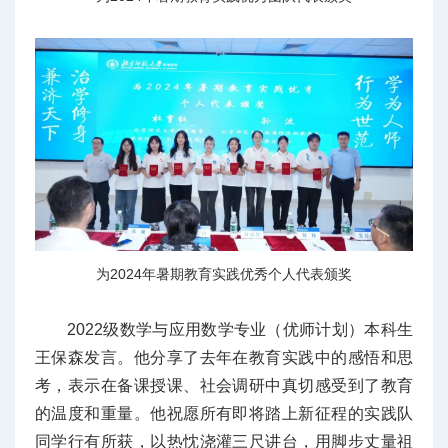
为2024年暑期教育实践优秀个人代表颁奖
2022级数学与应用数学专业（优师计划）本科生
王保森发言。他分享了去年在教育实践中的感悟和思
考，表示在备课授课、社会调研中真切感受到了教育
的温度和重量。他祝愿所有即将踏上新征程的实践队
同学行有所获，以热忱浇灌三尺讲台，用脚步丈量祖