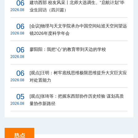
06
建功西部 校友风采丨北师大选调生、“启航计划”毕
业生回访（四川篇）
2026.08
06
[会议]物理与天文学院承办中国空间站巡天空间望远
镜2026年度科学年会
2026.08
06
廖阳阳：我把“心”的教育带到天边的学校
2026.08
06
[观点]汪明：树牢底线思维极限思维提升大灾巨灾应
对处置能力
2026.08
05
[观点]张琦等：把握东西部协作历史经验 谋划高质
量协作新路径
2026.08