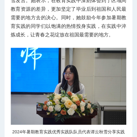
雪发言。她表示，在教育实践中深刻体会到了区域间
教育资源的差异，更加坚定了毕业后到祖国和人民最
需要的地方去的决心。同时，她鼓励今年参加暑期教
育实践的同学们以饱满的热情投身实践，在实践中淬
炼成长，让青春之花绽放在祖国最需要的地方。
2024年暑期教育实践优秀实践队队员代表谭云秋雪分享实践