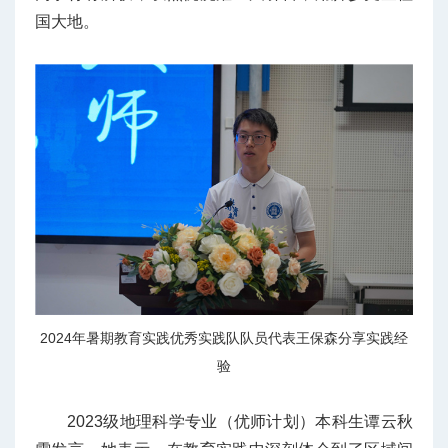
国大地。
2024年暑期教育实践优秀实践队队员代表王保森分享实践经
验
2023级地理科学专业（优师计划）本科生谭云秋