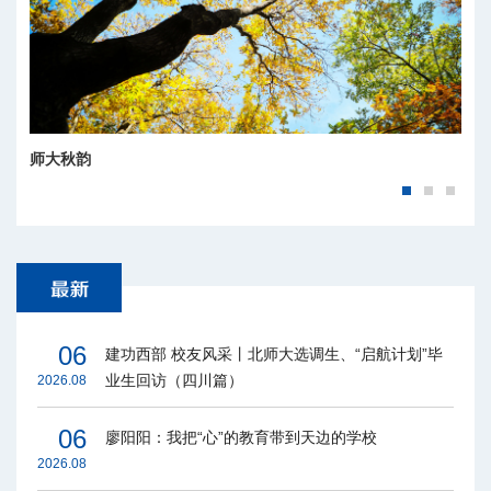
师大秋韵
师大四季
06
建功西部 校友风采丨北师大选调生、“启航计划”毕
业生回访（四川篇）
2026.08
06
廖阳阳：我把“心”的教育带到天边的学校
2026.08