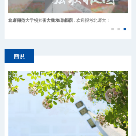
北京师范大学校长于吉红发出邀请，欢迎报考北师大！
京师问道——“心”有大我 弦歌报国