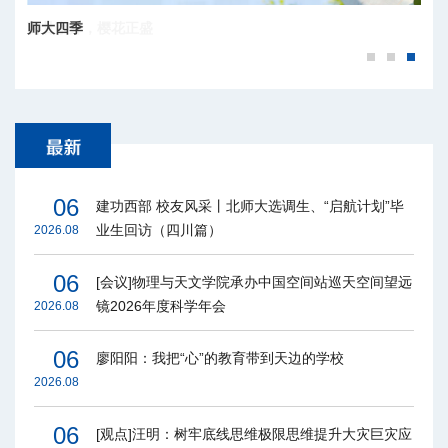
师大四季
百廿京师，樱花正盛
06
建功西部 校友风采丨北师大选调生、“启航计划”毕
业生回访（四川篇）
2026.08
06
[会议]物理与天文学院承办中国空间站巡天空间望远
镜2026年度科学年会
2026.08
06
廖阳阳：我把“心”的教育带到天边的学校
2026.08
06
[观点]汪明：树牢底线思维极限思维提升大灾巨灾应