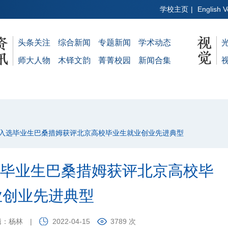
学校主页
|
English V
头条关注
综合新闻
专题新闻
学术动态
师大人物
木铎文韵
菁菁校园
新闻合集
计划入选毕业生巴桑措姆获评北京高校毕业生就业创业先进典型
选毕业生巴桑措姆获评北京高校毕
业创业先进典型
辑：杨林
|
2022-04-15
3789 次