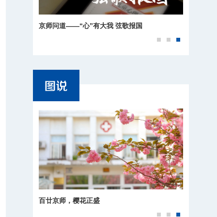
京师问道——“心”有大我 弦歌报国
百廿京师，樱花正盛