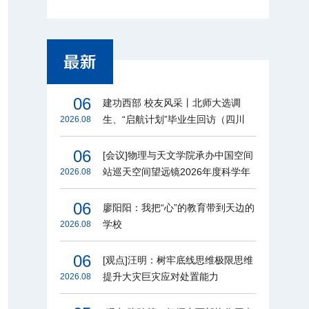
06
建功西部 校友风采丨北师大选调
生、“启航计划”毕业生回访（四川
2026.08
篇）
06
[会议]物理与天文学院承办中国空间
站巡天空间望远镜2026年度科学年
2026.08
会
06
廖阳阳：我把“心”的教育带到天边的
学校
2026.08
06
[观点]汪明：树牢底线思维极限思维
提升大灾巨灾应对处置能力
2026.08