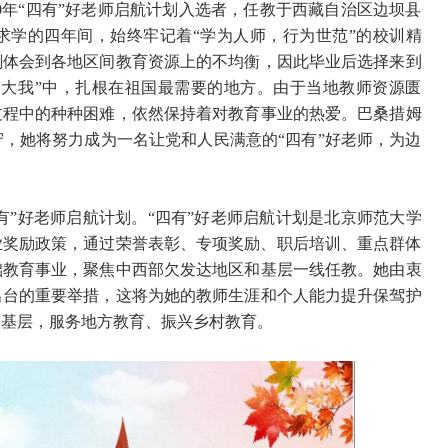
20年“四有”好老师启航计划入选者，任教于西藏自治区边坝县
求学的四年间，始终牢记着“学为人师，行为世范”的校训精
刻体会到各地区间教育资源上的不均衡，因此毕业后选择来到
“大我”中，扎根在祖国最需要的地方。由于当地教师资源匮
过程中的种种困难，依然保持着对教育事业的热爱。巴桑措姆
，她将努力成为一名让党和人民满意的“四有”好老师，为边
有”好老师启航计划。“四有”好老师启航计划是北京师范大学
生就业奖励政策，通过荣誉表彰、专项奖励、职后培训、重点群体
础教育事业，聚焦中西部欠发达地区和基层一线任教。她由衷
出台的重要举措，这将为她的教师生涯和个人能力提升保驾护
根基层，服务地方教育、振兴乡村教育。