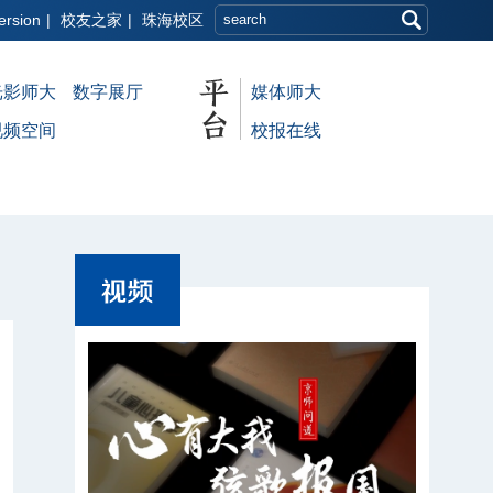
ersion
|
校友之家
|
珠海校区
光影师大
数字展厅
媒体师大
视频空间
校报在线