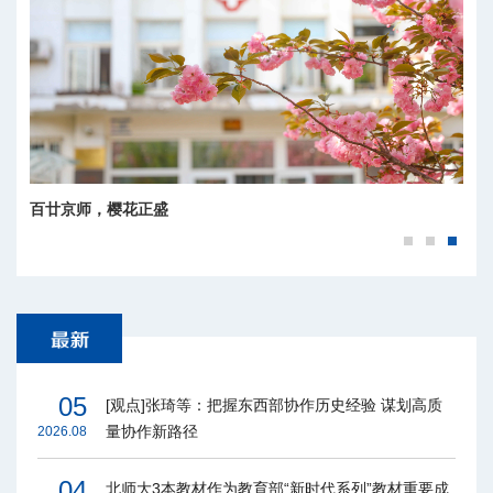
师大秋韵
百廿京师，樱花正盛
05
[观点]张琦等：把握东西部协作历史经验 谋划高质
量协作新路径
2026.08
04
北师大3本教材作为教育部“新时代系列”教材重要成