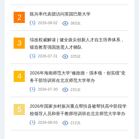
陈兴率代表团访问英国巴斯大学
2
2026-08-02
363次
综改权威解读 | 健全拔尖创新人才自主培养体系，
3
锻造教育强国急需人才梯队
2026-07-31
325次
2026年海南师范大学“修政德・强本领・创实绩”党
4
务干部培训班在北京师范大学举办
2026-07-30
231次
2026年国家乡村振兴重点帮扶县被帮扶高中阶段学
5
校领导人员和骨干教师培训班在北京师范大学举办
2026-08-03
212次