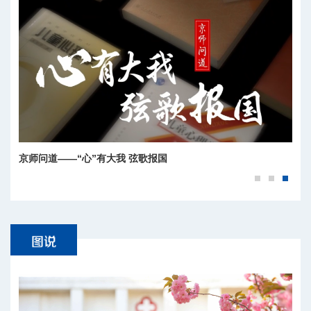
北京师范大学北京校区2026年毕业典礼快闪
京师问道——“心”有大我 弦歌报国