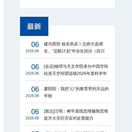
06
建功西部 校友风采丨北师大选调
生、“启航计划”毕业生回访（四川
2026.08
篇）
06
[会议]物理与天文学院承办中国空间
站巡天空间望远镜2026年度科学年
2026.08
会
06
廖阳阳：我把“心”的教育带到天边的
学校
2026.08
06
[观点]汪明：树牢底线思维极限思维
提升大灾巨灾应对处置能力
2026.08