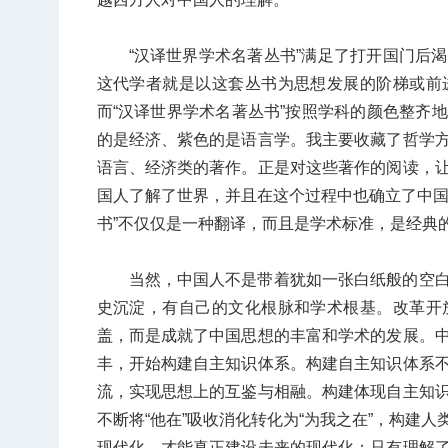
“汉译世界学术名著丛书”满足了打开国门后
这代学者就是以这套丛书为思想发展的阶梯或前
而“汉译世界学术名著丛书”按照学科的颜色整齐
的是经济、紫色的是语言学。我主要收藏了哲学
语言、经济类的著作。正是对这些著作的阅读，
国人了解了世界，并且在这个过程中也确立了中国
书”不仅仅是一种翻译，而且是学术标准，是经典
当然，中国人不是带着犹如一张白纸般的空
史沉淀，有自己的文化根脉和学术根基。改革开
盖，而是成就了中国思想的丰富和学术的发展。
丰，开始构建自主知识体系。构建自主知识体系
流，实现思想上的互鉴与相融。构建体现自主知
不断将“他在”吸收消化转化为“为我之在”，构建
现代化，才能真正建设未来的现代化；只有理解