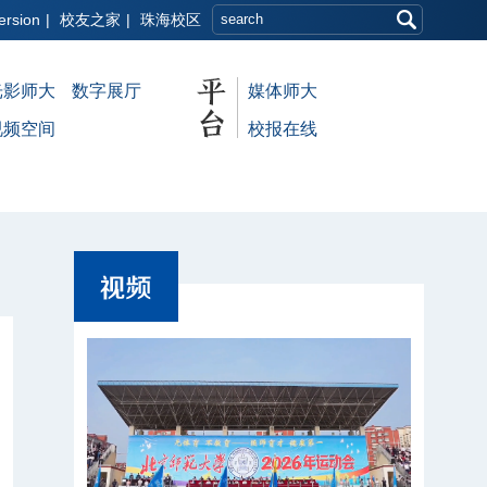
ersion
|
校友之家
|
珠海校区
光影师大
数字展厅
媒体师大
视频空间
校报在线