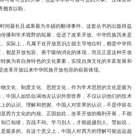
术界翘首以盼。
续时间最长且成果最为丰硕的翻译事件。这套丛书的出版得益
的传播和学术视野的拓展，促进了改革开放。中华民族历来是
象。实际上，凡属于在开放意识占据主导地位时，都是中华民
度，都是开放包容、善于吸纳消化的体现，而且正是这种开放
华转换为有自身特色的文化要素，实现自身文化的丰富发展和
就是改革开放以来中华民族开放包容的崭新体现。
器物文化、制度文化、思想文化，作为学术思想的文化是最为
来，中国人如饥似渴地去认识外部世界，不仅认识他们的技术
术上的认识、理解和把握。中国人对世界的认识，不是停留在
别是西方文化的内核。正因如此，改革开放的顺利开展，不能
。知己知彼，百战不殆。学习别人，才能超越别人。譬如说，
人是最多的。在这个意义上，中国人对西方的理解可能远远超