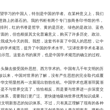
渴望学习的中国人，特别是中国的学者。在某种意义上，我们
进路上的基石的。我的书柜有两个专门放商务印书馆的书，
地排列，红的书脊是哲学、黄的是历史、绿色的是政治、蓝色
方面的，但也根据其文化普遍意义，购买了许多历史、政治、
让我成为今天的我。我想，这套书丰富了中国人的思想，让中
的学术规范，提升了中国的学术水平。“汉译世界学术名著丛
的示范。这套丛书的展开，也是中国学术规范的确立的过程。
白头脑去接受国外思想、西方学术的。中国有几千年文明的历
放以来，中国对世界的了解，没有产生思想的完全取代或覆
中华文明显然再一次展现出勃勃生机。中国学术也逐渐羽翼渐
不是不与世界交流了，恰恰相反，而是要与世界进一步深度交
识体系，需要我们更广泛、更快捷地吸纳世界优秀知识成果，
人类文明新形态的知识体系。不过，只有真正理解了现有的各种
了现有的人类文明，才能真正创造新的人类文明形态。建构中