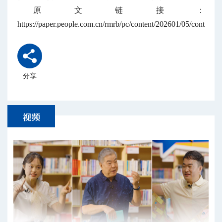
原文链接：
https://paper.people.com.cn/rmrb/pc/content/202601/05/content
分享