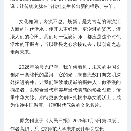
译，让传统文脉在当代社会生长出新的根系、枝丫。
文化如河，奔流不息。焕新，是为古老的河流汇
入新的时代活水，使其以更鲜活、更澎湃的姿态，灌
溉人们的心田。我们每一位设计师，都应是这个时代
活水的开掘者，当以敬畏之心承接过去，以创造之志
走向未来。
2026年的晨光已至。我仿佛看见，未来的中国文
创如一条绵长的星河，它的光，来自无数口向文明深
处掘进的井。让我们继续做虔诚的掘井人，做浪漫的
摘星者，以契合当代审美与当代情感的形象创造，传
承中华文脉。期待更多文创IP扎根中华文明沃土，成
为传递中国温度、书写时代气象的文化名片。
原文刊发于《人民日报》2026年1月5日第20版，
作者高鹏，系北京师范大学未来设计学院院长