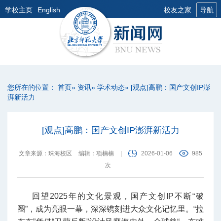
学校主页
English
校友之家
导航
您所在的位置：
首页
»
资讯
»
学术动态
» [观点]高鹏：国产文创IP澎
湃新活力
[观点]高鹏：国产文创IP澎湃新活力
文章来源：珠海校区
编辑：项楠楠
|
2026-01-06
985
次
回望2025年的文化景观，国产文创IP不断“破
圈”，成为亮眼一幕，深深镌刻进大众文化记忆里。“拉