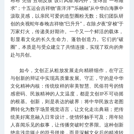
布布”凭借“丑萌反叛”设计风靡海内外，全球曾“一布难
求”；十五运会吉祥物“喜洋洋”“乐融融”从中华白海豚中
汲取灵感，以亲民可爱的造型圈粉无数；我们团队研
创的央视蛇年春晚吉祥物“巳升升”，在除夕夜“穿梭”于
万家灯火，传递美好期许。一个又一个鲜活的载体，
彰显着文化的长久生命力、蓬勃创造力。它们的“破
圈”，本质是与受众建立了共情连接，实现了双向的奔
赴与共创。
如今，文创正从粗放发展走向精耕细作，在守正
与创新的辩证中实现高质量发展。守正，守的是中华
文化精神内核：传统纹样的审美智慧、民俗符号的情
感密码、民族精神的人文温度，都是文创IP不可动摇
的根基。创新，则是表达的破界：将中华民族古老图
腾转化为数字场景视觉语言，让文化走出典籍；把传
统美好寓意融入日常设计，使情怀触手可及；用年轻
人喜闻乐见的叙事，让传播突破时空界限。这种创新
绝非浅尝辄止的符号拼接，而是深解文化后的精准转