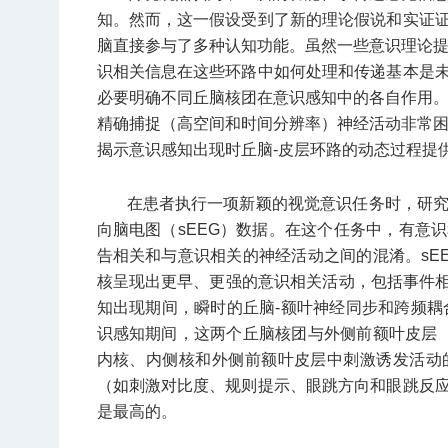
知。然而，这一假设受到了新的理论假说和实证
脑直接参与了多种认知功能。虽然一些意识理论提
识相关信息在这些环路中如何处理和传递基本是
必要明确不同丘脑核团在意识感知中的各自作用。
精确捕捉（高空间和时间分辨率）神经活动非常困
揭示意识感知出现时丘脑-皮层环路的动态过程提
在患者执行一项新颖的视觉意识任务时，研究
向脑电图（sEEG）数据。在这个任务中，有意
告相关和与意识相关的神经活动之间的混淆。sE
核呈现出更早、更强的意识相关活动，包括事件相
知出现期间，瞬时的丘脑-额叶神经同步和跨频耦合
识感知期间，这两个丘脑核团与外侧前额叶皮层（
内核、内侧核和外侧前额叶皮层中刺激诱发活动
（如刺激对比度、规则提示、眼跳方向和眼跳反
是最高的。