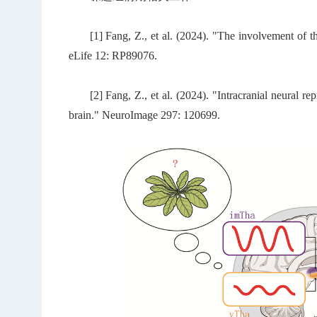
[1] Fang, Z., et al. (2024). "The involvement of 
eLife 12: RP89076.
[2] Fang, Z., et al. (2024). "Intracranial neural 
brain." NeuroImage 297: 120699.