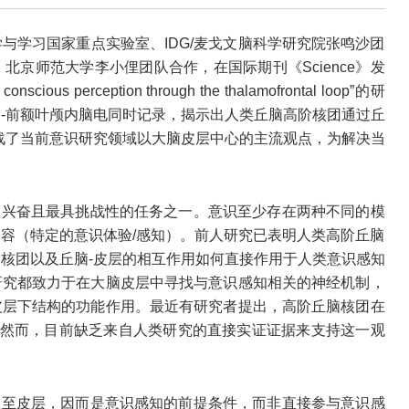
与学习国家重点实验室、IDG/麦戈文脑科学研究院张鸣沙团
京师范大学李小俚团队合作，在国际期刊《Science》发
onscious perception through the thalamofrontal loop”的研
-前额叶颅内脑电同时记录，揭示出人类丘脑高阶核团通过丘
战了当前意识研究领域以大脑皮层中心的主流观点，为解决当
人兴奋且最具挑战性的任务之一。意识至少存在两种不同的模
容（特定的意识体验/感知）。前人研究已表明人类高阶丘脑
核团以及丘脑-皮层的相互作用如何直接作用于人类意识感知
研究都致力于在大脑皮层中寻找与意识感知相关的神经机制，
皮层下结构的功能作用。最近有研究者提出，高阶丘脑核团在
，然而，目前缺乏来自人类研究的直接实证证据来支持这一观
息至皮层，因而是意识感知的前提条件，而非直接参与意识感