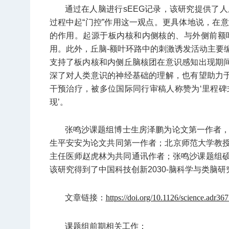
通过在人脑进行sEEG记录，该研究提供了
过程中起“门控”作用这一观点。更具体地说，在
的作用。起源于板内核和内侧核的、与外侧前额
用。此外，丘脑-额叶环路中的刺激诱发活动主要
支持了板内核和内侧丘脑核团在意识感知出现期间
深了对人类意识的神经基础的理解，也有望助力于
干预治疗，被多位国际同行审稿人称赞为‘里程碑式
现’。
张鸣沙课题组博士生房泽鹏为论文第一作者
生平安安为论文共同第一作者；北京师范大学教授张鸣
主任医师
赵虎林为共同通讯作者；张鸣沙课题组
该研究得到了中国科技创新2030-脑科学与类脑
文章链接：
https://doi.org/10.1126/science.adr36
课题组前期相关工作：