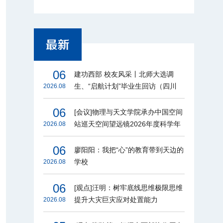
06
建功西部 校友风采丨北师大选调
生、“启航计划”毕业生回访（四川
2026.08
篇）
06
[会议]物理与天文学院承办中国空间
站巡天空间望远镜2026年度科学年
2026.08
会
06
廖阳阳：我把“心”的教育带到天边的
学校
2026.08
06
[观点]汪明：树牢底线思维极限思维
提升大灾巨灾应对处置能力
2026.08