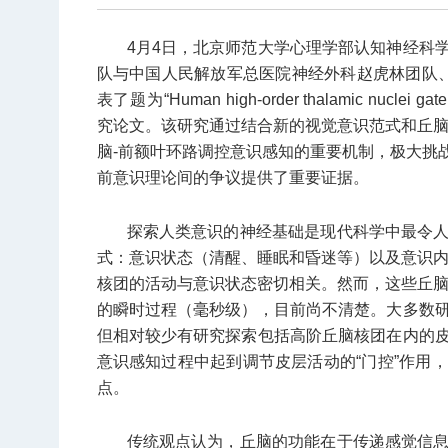
4月4日，北京师范大学心理学部认知神经科学
队与中国人民解放军总医院神经外科赵虎林团队、北
表了题为“Human high-order thalamic nuclei gate c
究论文。该研究通过结合新的视觉意识范式和丘脑
脑-前额叶环路调控意识感知的重要机制，极大挑
前意识理论间的争议提供了重要证据。
探索人类意识的神经基础是现代科学中最令
式：意识状态（清醒、睡眠和昏迷等）以及意识内
核团的活动与意识状态密切相关。然而，这些丘脑
的瞬时过程（毫秒级），目前尚不清楚。大多数
但相对较少有研究探索包括高阶丘脑核团在内的
意识感知过程中起到调节皮层活动的“门控”作用
点。
传统观点认为，丘脑的功能在于传递感觉信