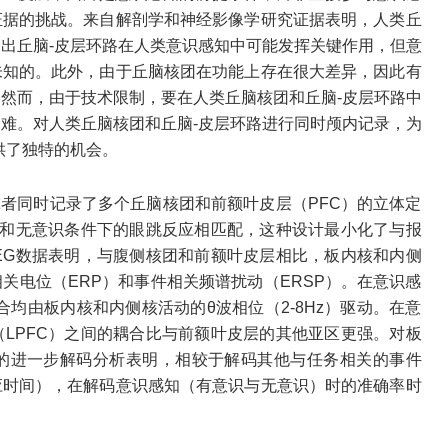
证据的挑战。来自解剖学和神经影像学研究证据表明，人类丘
出丘脑-皮层环路在人类意识感知中可能发挥关键作用，但意
未知的。此外，由于丘脑核团在功能上存在很大差异，因此有
然而，由于技术限制，要在人类丘脑核团和丘脑-皮层环路中
难。对人类丘脑核团和丘脑-皮层环路进行同时颅内记录，为
供了独特的机会。
者同时记录了多个丘脑核团和前额叶皮层（PFC）的立体定
识和无意识条件下的眼跳反应相匹配，这种设计最小化了与报
EG数据表明，与腹侧核团和前额叶皮层相比，板内核和内侧
关电位（ERP）和事件相关频谱扰动（ERSP）。在意识感
均由板内核和内侧核活动的θ波相位（2-8Hz）驱动。在意
LPFC）之间的耦合比与前额叶皮层的其他亚区更强。对板
的进一步解码分析表明，相较于解码其他与任务相关的事件
应时间），在解码意识感知（有意识与无意识）时的准确率时