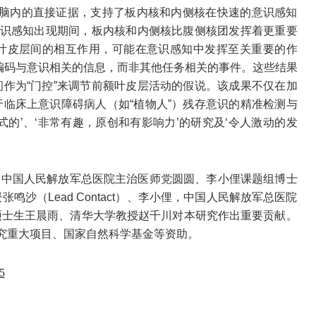
人脑内的直接证据，支持了板内核和内侧核在快速的意识感知
意识感知出现期间，板内核和内侧核比腹侧核团发挥着更重要
叶皮层间的相互作用，可能在意识感知中发挥至关重要的作
编码与意识相关的信息，而非其他任务相关的事件。这些结果
作为“门控”来调节前额叶皮层活动的假说。该成果不仅在加
临床上意识障碍病人（如“植物人”）残存意识的精准检测与
的’、‘非常有趣，原创和有影响力’的研究及‘令人激动的发
，中国人民解放军总医院
主治医师
党圆圆、李小俚课题组博士
沙（Lead Contact）、李小俚，中国人民解放军总医院
硕士生王晨雨、清华大学教授赵千川对本研究作出重要贡献。
研究重大项目、国家自然科学基金等资助。
75