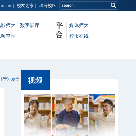
ersion
|
校友之家
|
珠海校区
光影师大
数字展厅
媒体师大
视频空间
校报在线
《科学》发文