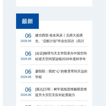
06
建功西部 校友风采丨北师大选调
生、“启航计划”毕业生回访（四川
2026.08
篇）
06
[会议]物理与天文学院承办中国空间
站巡天空间望远镜2026年度科学年
2026.08
会
06
廖阳阳：我把“心”的教育带到天边的
学校
2026.08
06
[观点]汪明：树牢底线思维极限思维
提升大灾巨灾应对处置能力
2026.08