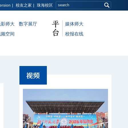
ersion
|
校友之家
|
珠海校区
光影师大
数字展厅
媒体师大
视频空间
校报在线