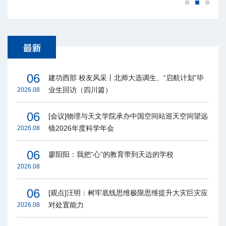
06
建功西部 校友风采丨北师大选调生、“启航计划”毕
业生回访（四川篇）
2026.08
06
[会议]物理与天文学院承办中国空间站巡天空间望远
镜2026年度科学年会
2026.08
06
廖阳阳：我把“心”的教育带到天边的学校
2026.08
06
[观点]汪明：树牢底线思维极限思维提升大灾巨灾应
对处置能力
2026.08