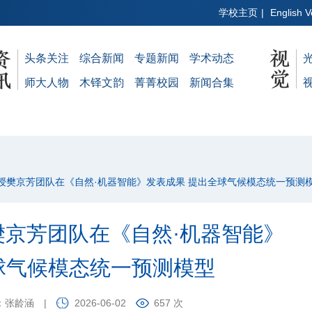
学校主页
|
English V
头条关注
综合新闻
专题新闻
学术动态
师大人物
木铎文韵
菁菁校园
新闻合集
院教授樊京芳团队在《自然·机器智能》发表成果 提出全球气候模态统一预测
樊京芳团队在《自然·机器智能》
球气候模态统一预测模型
：张龄涵
|
2026-06-02
657 次