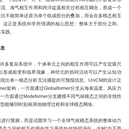
环流、海气相互作用和跨洋盆遥相关过程相互耦合，形成一个
往往不能简单还原为单个组成部分的叠加，而会在多模态相互
。这正是系统科学所强调的核心思想：整体大于部分之和。
体实践。
信息
在许多复杂系统中，个体单元之间的相互作用可以产生宏观尺
以形成相变和临界现象，神经元的协同活动可以产生认知功
现出单一模态分析无法捕捉的可预报信息。UniCM的设计正
er架构，一方面通过Globalformer分支从海表温度、风应力
面通过Modeformer分支建模不同气候模态之间的非线性
模型能够同时刻画局地物理过程和全球模态网络。
一起进行预测，而是试图学习一个全球气候模态系统的整体动力
模态之间的相互作用中学习系统如何协同演化。这种“自下而