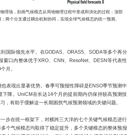
分支处理精细物理场，刻画气候模态从局地物理过程中形成和演化的过程；顶部
互作用；两个分支通过耦合机制协同，实现全球气候模态的统一预测。
达到国际领先水平。在GODAS、ORAS5、SODA等多个再分
窗口内整体优于XRO、CNN、ResoNet、DESN等代表性
9个月。
测也表现出显著优势。春季可预报性障碍是ENSO季节预测中
下降。UniCM在长达14个月的提前期内仍保持较高预测技
学习，有助于缓解这一长期困扰气候预测领域的关键问题。
队进一步在统一框架下，对横跨三大洋的七个关键气候模态进行
子等多个气候模态均取得了稳定提升，多个关键模态的整体预报