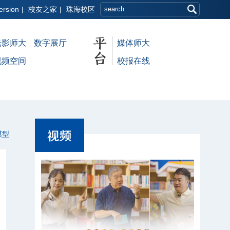
ersion
|
校友之家
|
珠海校区
光影师大
数字展厅
媒体师大
视频空间
校报在线
模型