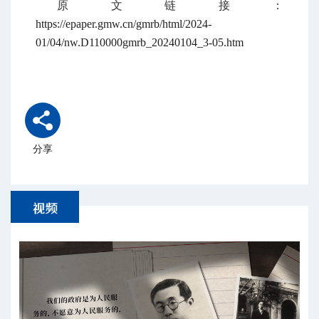
原文链接：
https://epaper.gmw.cn/gmrb/html/2024-
01/04/nw.D110000gmrb_20240104_3-05.htm
分享