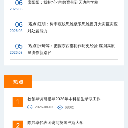
06
廖阳阳：我把“心”的教育带到天边的学校
2026.08
06
[观点]汪明：树牢底线思维极限思维提升大灾巨灾应
对处置能力
2026.08
05
[观点]张琦等：把握东西部协作历史经验 谋划高质
量协作新路径
2026.08
校领导调研指导2026年本科招生录取工作
1
2026-08-03
680次
陈兴率代表团访问英国巴斯大学
2