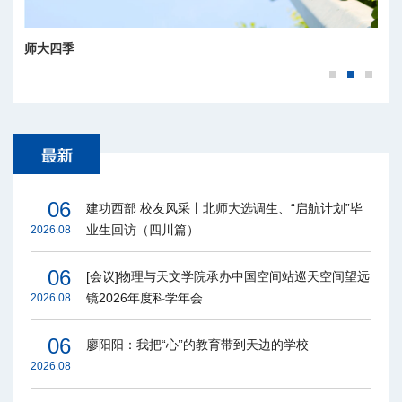
师大四季
百廿京师，樱花正盛
06
建功西部 校友风采丨北师大选调生、“启航计划”毕
业生回访（四川篇）
2026.08
06
[会议]物理与天文学院承办中国空间站巡天空间望远
镜2026年度科学年会
2026.08
06
廖阳阳：我把“心”的教育带到天边的学校
2026.08