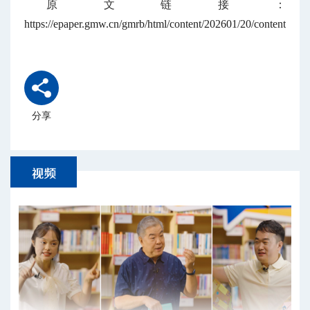
原文链接：
https://epaper.gmw.cn/gmrb/html/content/202601/20/content_446
分享